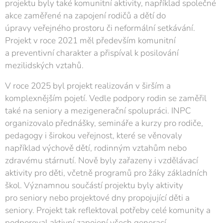
projektu byly také komunitní aktivity, například společné
akce zaměřené na zapojení rodičů a dětí do
úpravy veřejného prostoru či neformální setkávání.
Projekt v roce 2021 měl především komunitní
a preventivní charakter a přispíval k posilování
mezilidských vztahů.
V roce 2025 byl projekt realizován v širším a
komplexnějším pojetí. Vedle podpory rodin se zaměřil
také na seniory a mezigenerační spolupráci. INPC
organizovalo přednášky, semináře a kurzy pro rodiče,
pedagogy i širokou veřejnost, které se věnovaly
například výchově dětí, rodinným vztahům nebo
zdravému stárnutí. Nově byly zařazeny i vzdělávací
aktivity pro děti, včetně programů pro žáky základních
škol. Významnou součástí projektu byly aktivity
pro seniory nebo projektové dny propojující děti a
seniory. Projekt tak reflektoval potřeby celé komunity a
podporoval aktivní zapojení všech generací.